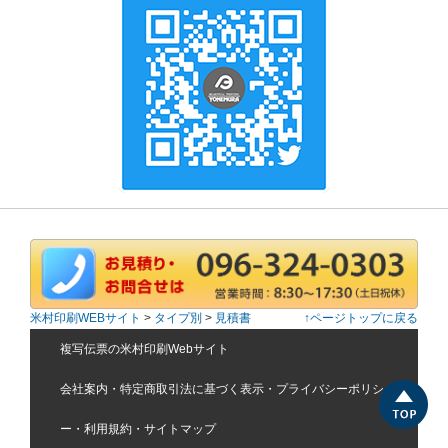
米村印刷WEBサイト
>
タイプ別
>
見積書
↑ページトップに戻る
複写伝票の米村印刷Webサイト
会社案内
・
特定商取引法に基づく表示
・
プライバシーポリシ
ー
・
利用規約
・
サイトマップ