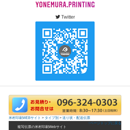
Twitter
米村印刷WEBサイト
>
タイプ別
>
送り状・配送伝票
↑ページトップに戻る
複写伝票の米村印刷Webサイト