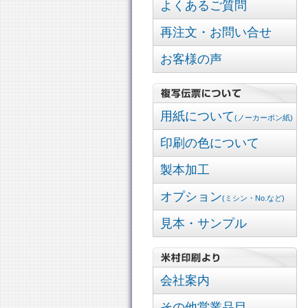
よくあるご質問
再注文・お問い合せ
お客様の声
用紙について
(ノーカーボン紙)
印刷の色について
製本加工
オプション
(ミシン・No.など)
見本・サンプル
会社案内
その他営業品目