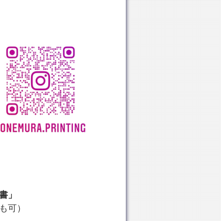
書」
も可）