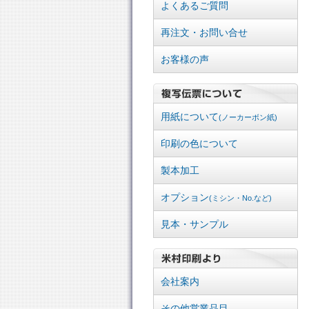
よくあるご質問
再注文・お問い合せ
お客様の声
用紙について
(ノーカーボン紙)
印刷の色について
製本加工
オプション
(ミシン・No.など)
見本・サンプル
会社案内
その他営業品目