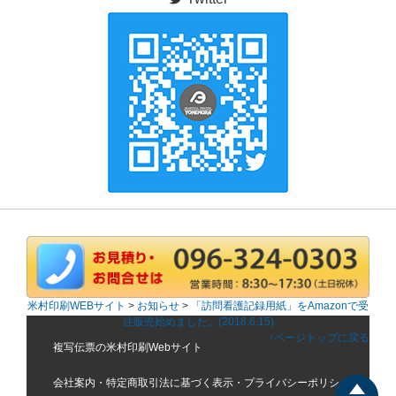
米村印刷WEBサイト
>
お知らせ
>
「訪問看護記録用紙」をAmazonで受
注販売始めました。(2018.6.15)
↑ページトップに戻る
複写伝票の米村印刷Webサイト
会社案内
・
特定商取引法に基づく表示
・
プライバシーポリシ