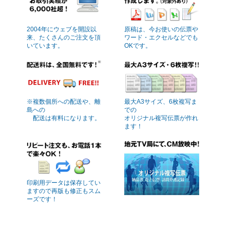
2004年にウェブを開設以
原稿は、今お使いの伝票や
来、たくさんのご注文を頂
ワード・エクセルなどでも
いています。
OKです。
※複数個所への配送や、離
最大A3サイズ、6枚複写ま
島への
での
配送は有料になります。
オリジナル複写伝票が作れ
ます！
印刷用データは保存してい
ますので再版も修正もスム
ーズです！