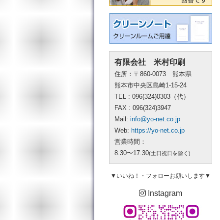
有限会社 米村印刷
住所：〒860-0073 熊本県
熊本市中央区島崎1-15-24
TEL : 096(324)0303（代）
FAX : 096(324)3947
Mail:
info@yo-net.co.jp
Web:
https://yo-net.co.jp
営業時間：
8:30〜17:30
(土日祝日を除く)
▼いいね！・フォローお願いします▼
Instagram