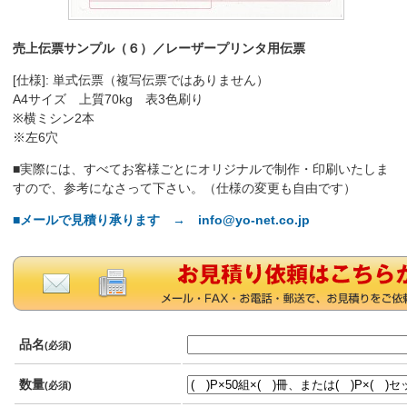
売上伝票サンプル（６）／レーザープリンタ用伝票
[仕様]: 単式伝票（複写伝票ではありません）
A4サイズ 上質70kg 表3色刷り
※横ミシン2本
※左6穴
■実際には、すべてお客様ごとにオリジナルで制作・印刷いたしま
すので、参考になさって下さい。（仕様の変更も自由です）
■メールで見積り承ります → info@yo-net.co.jp
品名
(必須)
数量
(必須)