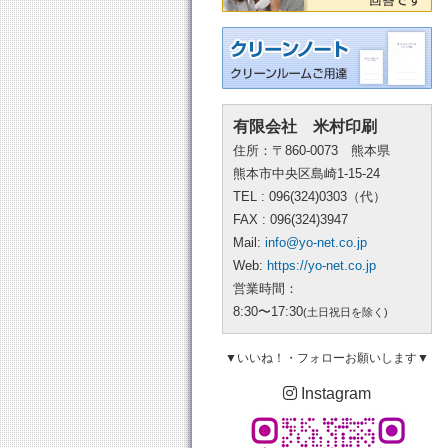
有限会社 米村印刷
住所：〒860-0073 熊本県
熊本市中央区島崎1-15-24
TEL : 096(324)0303（代）
FAX : 096(324)3947
Mail:
info@yo-net.co.jp
Web:
https://yo-net.co.jp
営業時間：
8:30〜17:30
(土日祝日を除く)
▼いいね！・フォローお願いします▼
Instagram