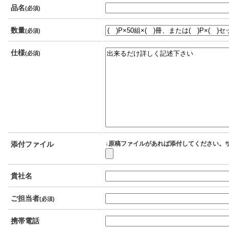
品名
(必須)
数量
(必須)
仕様
(必須)
添付ファイル
↓原稿ファイルがあれば添付してください。サ
貴社名
ご担当者
(必須)
携帯電話