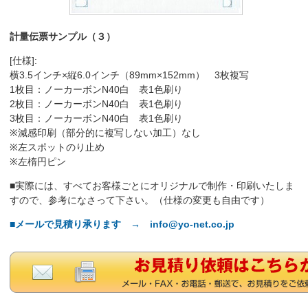
計量伝票サンプル（３）
[仕様]:
横3.5インチ×縦6.0インチ（89mm×152mm） 3枚複写
1枚目：ノーカーボンN40白 表1色刷り
2枚目：ノーカーボンN40白 表1色刷り
3枚目：ノーカーボンN40白 表1色刷り
※減感印刷（部分的に複写しない加工）なし
※左スポットのり止め
※左楕円ピン
■実際には、すべてお客様ごとにオリジナルで制作・印刷いたしま
すので、参考になさって下さい。（仕様の変更も自由です）
■メールで見積り承ります → info@yo-net.co.jp