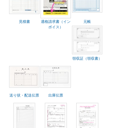
見積書
適格請求書（イン
元帳
ボイス）
領収証（領収書）
送り状・配送伝票
出庫伝票