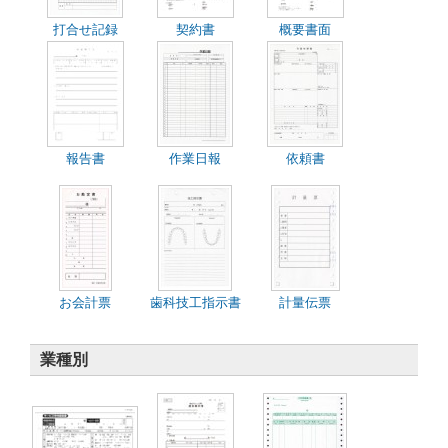
打合せ記録
契約書
概要書面
報告書
作業日報
依頼書
お会計票
歯科技工指示書
計量伝票
業種別